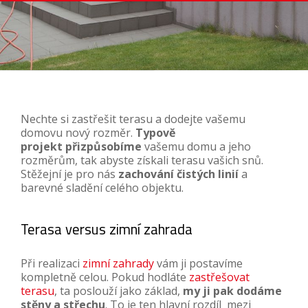
Nechte si zastřešit terasu a dodejte vašemu
domovu nový rozměr.
Typově
projekt přizpůsobíme
vašemu domu a jeho
rozměrům, tak abyste získali terasu vašich snů.
Stěžejní je pro nás
zachování čistých linií
a
barevné sladění celého objektu.
Terasa versus zimní zahrada
Při realizaci
zimní zahrady
vám ji postavíme
kompletně celou. Pokud hodláte
zastřešovat
terasu
, ta poslouží jako základ,
my ji pak dodáme
stěny a střechu
. To je ten hlavní rozdíl mezi