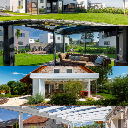
Zastřešená terasa v létě
Pohled do zastřešené terasy
Atypická zimní zahrada v Praze