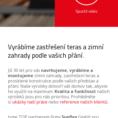
Spustit video
Vyrábíme zastřešení teras a zimní
zahrady podle vašich přání
Již 30 let pro vás
navrhujeme, vyrábíme a
montujeme
zimní zahrady, zastřešení teras a
prosklené konstrukce podle vašich představ a
přání. Naše výrobky dotvoří váš domov tak, abyste
ho využili na maximum.
Kvalita a funkčnost
našich
výrobků jsou pro nás prioritou. Prohlédněte
si
ukázky naší práce
nebo
reference našich klientů
.
Jsme TOP partnerem firmy
Sunflex
GmbH pro