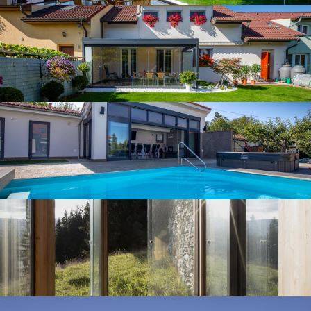
Moderní místo pro odpočinek
Posuvné stěny SF20
Posuvné stěny SF20
Moderní zimní zahrada u Prahy