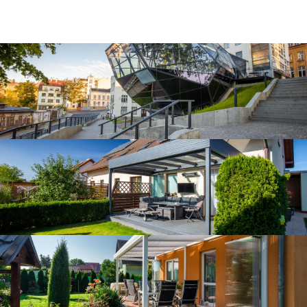
Zastřešená terasy s atikou
Zastřešená terasa blízko Mladé Boleslavi
Zastřešená terasa Černošice