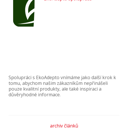
Spolupráci s EkoAdepto vnímáme jako další krok k
tomu, abychom našim zákazníkům nepřinášeli
pouze kvalitní produkty, ale také inspiraci a
důvěryhodné informace.
Atypické zasklení - Muzeum skla a bižuterie v Jablonci nad
Nisou
archiv článků