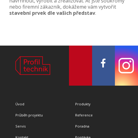
navrhnout, vyrobit a zrealizovat. Ať jste soukromý
nebo firemní zákazník, dokážeme vám vytvořit
stavební prvek dle vašich představ
.
Úvod
Produkty
Průběh projektu
Reference
Servis
Poradna
Kontakt
Poptávka