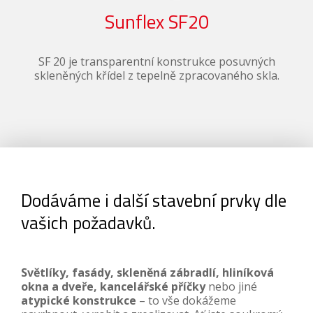
Sunflex SF20
SF 20 je transparentní konstrukce posuvných
Cel
skleněných křídel z tepelně zpracovaného skla.
Dodáváme i další stavební prvky dle
vašich požadavků.
Světlíky, fasády, skleněná zábradlí, hliníková
okna a dveře, kancelářské příčky
nebo jiné
atypické konstrukce
– to vše dokážeme