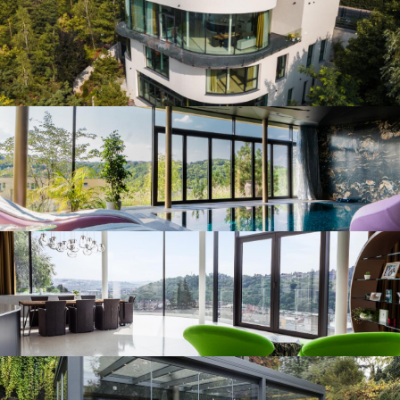
Atypické zasklení
Zimní zahrada v Mnichově Hradišti
Zastřešení terasy Praha