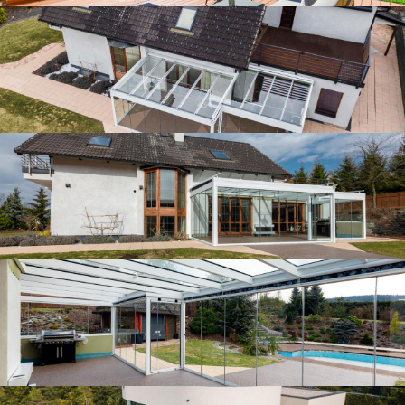
Zastřešená terasa na přelomu jara
Zastřešená terasa na přelomu jara
Atypické zasklení
Atypické zasklení