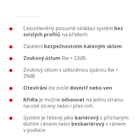
Celoskleněný posuvně skládací systém
bez
svislých profilů
na křídlech.
Zasklení
bezpečnostním kaleným sklem
.
Zvukový útlum
Rw = 22dB.
Zvukový útlum s utěsněnou spárou Rw =
29dB.
Otevírání
lze zvolit
dovnitř nebo ven
.
Křídla
je možné
odsouvat
na jednu stranu,
na obě strany nebo i přes roh.
Systém je řešený jako
bariérový
s přiznaným
dolním rámem nebo
bezbariérový
s rámem
v podlaze.