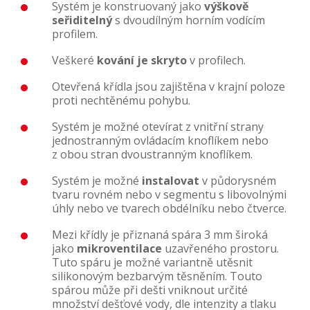
Systém je konstruovaný jako
výškově
seřiditelný
s dvoudílným horním vodícím
profilem.
Veškeré
kování je skryto
v profilech.
Otevřená křídla jsou zajištěna v krajní poloze
proti nechtěnému pohybu.
Systém je možné otevírat z vnitřní strany
jednostranným ovládacím knoflíkem nebo
z obou stran dvoustranným knoflíkem.
Systém je možné
instalovat
v půdorysném
tvaru rovném nebo v segmentu s libovolnými
úhly nebo ve tvarech obdélníku nebo čtverce.
Mezi křídly je přiznaná spára 3 mm široká
jako
mikroventilace
uzavřeného prostoru.
Tuto spáru je možné variantně utěsnit
silikonovým bezbarvým těsněním. Touto
spárou může při dešti vniknout určité
množství dešťové vody, dle intenzity a tlaku