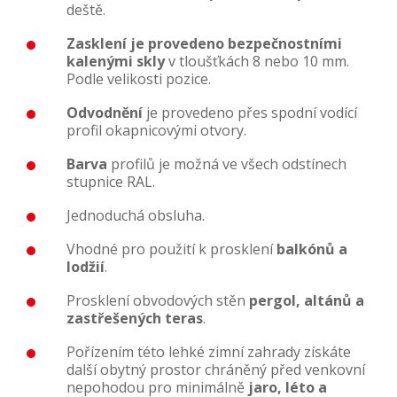
deště.
Zasklení je provedeno bezpečnostními
kalenými skly
v tloušťkách 8 nebo 10 mm.
Podle velikosti pozice.
Odvodnění
je provedeno přes spodní vodící
profil okapnicovými otvory.
Barva
profilů je možná ve všech odstínech
stupnice RAL.
Jednoduchá obsluha.
Vhodné pro použití k prosklení
balkónů a
lodžií
.
Prosklení obvodových stěn
pergol, altánů a
zastřešených teras
.
Pořízením této lehké zimní zahrady získáte
další obytný prostor chráněný před venkovní
nepohodou pro minimálně
jaro, léto a