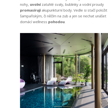
nohy,
uvolní
zatuhlé svaly, bublinky a vodní proudy
promasírují
akupunkturní body. Vedle si stačí položit
šampaňským, či něčím na zub a jen se nechat unášet
domácí wellness
pohodou
.