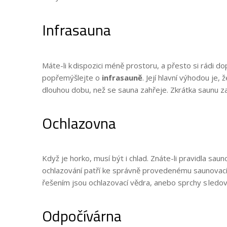
Infrasauna
Máte-li k dispozici méně prostoru, a přesto si rádi do
popřemýšlejte o
infrasauně
. Její hlavní výhodou je,
dlouhou dobu, než se sauna zahřeje. Zkrátka saunu z
Ochlazovna
Když je horko, musí být i chlad. Znáte-li pravidla sauno
ochlazování patří ke správně provedenému saunovací
řešením jsou ochlazovací vědra, anebo sprchy s led
Odpočívárna