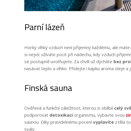
Parní lázeň
Horký vlhký vzduch není příjemný každému, ale máte-li
si nejvíc užíváte pocit při nádechu, kdy vzduch příjemn
se postupně uvolňujete. Za chvíli už dýcháte
bez pr
nasávat teplo a vlhko. Přidejte i kapku aroma oleje a 
Finská sauna
Ověřená a funkční záležitost, kterou si oblíbil
celý sv
podporovat
detoxikaci
organismu, vybavte svou
zi
saunou. Díky pravidelnému pocení
vyplavíte
z těla t
svaly.