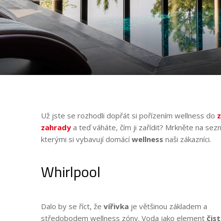
Už jste se rozhodli dopřát si pořízením wellness do
z
zahrady
a teď váháte, čím ji zařídit? Mrkněte na se
kterými si vybavují domácí
wellness
naši zákazníci.
Whirlpool
Dalo by se říct, že
vířivka
je většinou základem a
středobodem wellness zóny. Voda jako element
čist