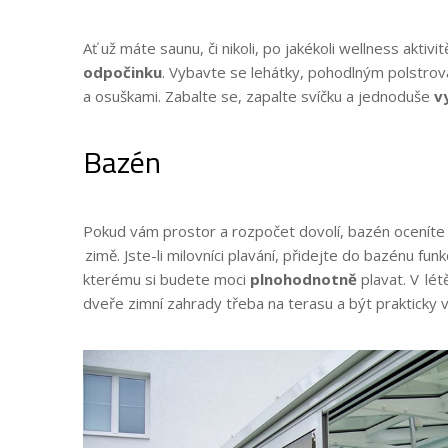
Ať už máte saunu, či nikoli, po jakékoli wellness aktivit
odpočinku
. Vybavte se lehátky, pohodlným polstro
a osuškami. Zabalte se, zapalte svíčku a jednoduše
v
Bazén
Pokud vám prostor a rozpočet dovolí, bazén oceníte ne
zimě. Jste-li milovníci plavání, přidejte do bazénu funk
kterému si budete moci
plnohodnotně
plavat. V létě
dveře zimní zahrady třeba na terasu a být prakticky