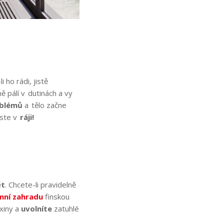
 ho rádi, jistě
ě pálí v dutinách a vy
oblémů
a tělo začne
jste v
ráji!
ět
. Chcete-li pravidelně
mní zahradu
finskou
oxiny a
uvolníte
zatuhlé