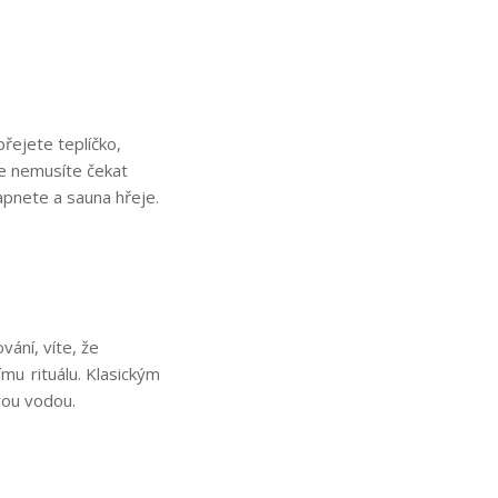
přejete teplíčko,
 že nemusíte čekat
apnete a sauna hřeje.
vání, víte, že
mu rituálu. Klasickým
ovou vodou.