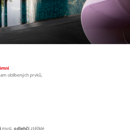
imní
znam oblíbených prvků,
í
mysl,
odlehčí
ztěžklé