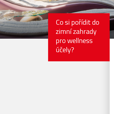
Co si pořídit do
zimní zahrady
pro wellness
účely?