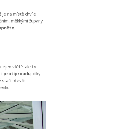
ě je na místě chvíle
váním, měkkými župany
ypněte
.
jen v létě, ale i v
ci
protiproudu
, díky
 stačí otevřít
 venku.